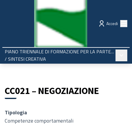
Regione Emilia-Romagna
Partecipazione
Menù
Accedi
PIANO TRIENNALE DI FORMAZIONE PER LA PARTECIPAZIONE 2025-2027
Menù pr
/
SINTESI CREATIVA
CC021 – NEGOZIAZIONE
Tipologia
Competenze comportamentali