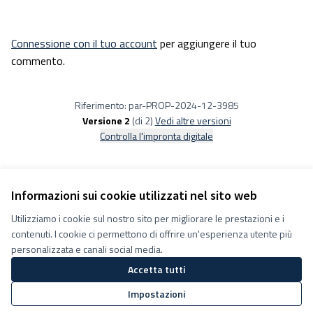
Connessione con il tuo account
per aggiungere il tuo
commento.
Riferimento: par-PROP-2024-12-3985
Versione 2
(di 2)
vedi altre versioni
Controlla l'impronta digitale
Informazioni sui cookie utilizzati nel sito web
Utilizziamo i cookie sul nostro sito per migliorare le prestazioni e i
Termini e condizioni d''uso
contenuti. I cookie ci permettono di offrire un'esperienza utente più
Impostazioni Cookie
Decidiamo su Facebook
personalizzata e canali social media.
Decidiamo su YouTube
Accetta tutti
(Collegamento esterno)
(Collegamento esterno)
Impostazioni