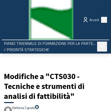
Regione Emilia-Romagna
Partecipazione
Menù
Accedi
PIANO TRIENNALE DI FORMAZIONE PER LA PARTECIPAZIONE 2025-2027
Menù pr
/
PRIORITÀ STRATEGICHE
Modifiche a "CTS030 -
Tecniche e strumenti di
analisi di fattibilità"
Stefania Caputo