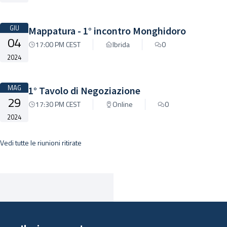
GIU
Mappatura - 1° incontro Monghidoro
04
17:00 PM CEST
Ibrida
0
2024
MAG
1° Tavolo di Negoziazione
29
17:30 PM CEST
Online
0
2024
Vedi tutte le riunioni ritirate