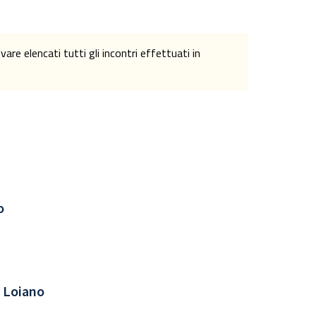
re elencati tutti gli incontri effettuati in
o
o Loiano