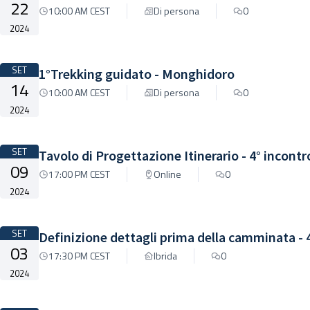
22
10:00 AM CEST
Di persona
0
2024
SET
1°Trekking guidato - Monghidoro
14
10:00 AM CEST
Di persona
0
2024
SET
Tavolo di Progettazione Itinerario - 4° incon
09
17:00 PM CEST
Online
0
2024
SET
Definizione dettagli prima della camminata -
03
17:30 PM CEST
Ibrida
0
2024