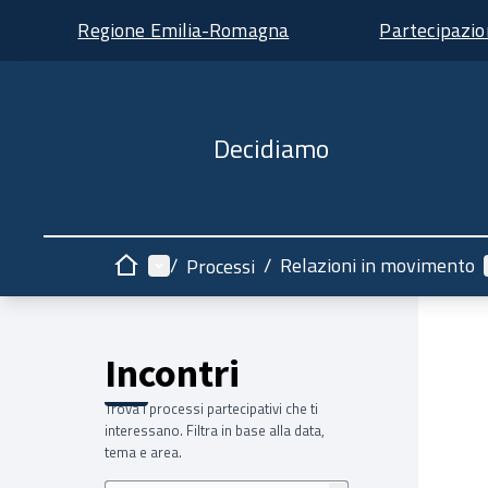
Regione Emilia-Romagna
Partecipazi
Decidiamo
Menù principale
/
/
Relazioni in movimento
Processi
Home
Incontri
Trova i processi partecipativi che ti
interessano. Filtra in base alla data,
tema e area.