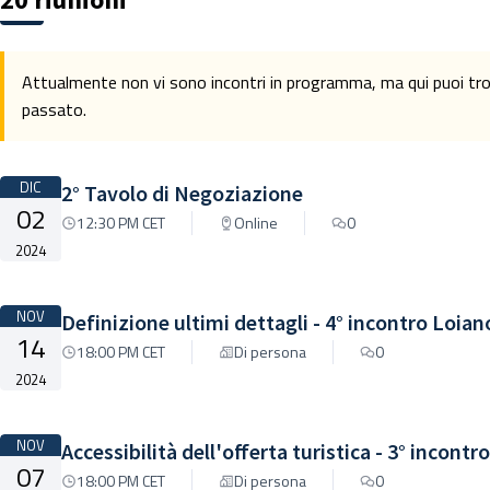
Attualmente non vi sono incontri in programma, ma qui puoi trova
passato.
DIC
2° Tavolo di Negoziazione
02
12:30 PM CET
Online
0
2024
NOV
Definizione ultimi dettagli - 4° incontro Loian
14
18:00 PM CET
Di persona
0
2024
NOV
Accessibilità dell'offerta turistica - 3° incontr
07
18:00 PM CET
Di persona
0