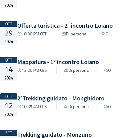
2024
OTT
Offerta turistica - 2° incontro Loiano
29
18:30 PM CET
Di persona
0
2024
OTT
Mappatura - 1° incontro Loiano
14
12:00 PM CEST
Di persona
0
2024
OTT
2°Trekking guidato - Monghidoro
12
10:35 AM CEST
Di persona
0
2024
SET
Trekking guidato - Monzuno