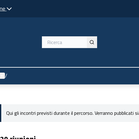
one
Menù utente
/
Qui gli incontri previsti durante il percorso. Verranno pubblicati si
20 riunioni